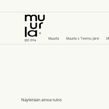
Skip
to
content
Muurla
Muurla x Teemu Järvi
M
Näytetään ainoa tulos