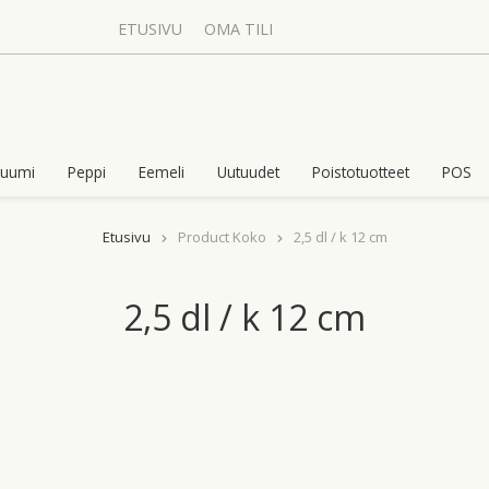
ETUSIVU
OMA TILI
uumi
Peppi
Eemeli
Uutuudet
Poistotuotteet
POS
Etusivu
Product Koko
2,5 dl / k 12 cm
2,5 dl / k 12 cm