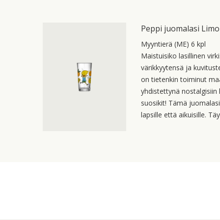
Peppi juomalasi Limo
Myyntierä (ME) 6 kpl
Maistuisiko lasillinen vi
värikkyytensä ja kuvitust
on tietenkin toiminut maa
yhdistettynä nostalgisii
suosikit! Tämä juomalasi
lapsille että aikuisille. 