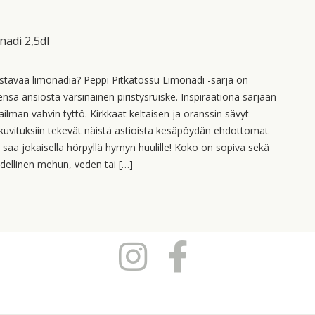
nadi 2,5dl
rkistävää limonadia? Peppi Pitkätossu Limonadi -sarja on
ensa ansiosta varsinainen piristysruiske. Inspiraationa sarjaan
ilman vahvin tyttö. Kirkkaat keltaisen ja oranssin sävyt
n kuvituksiin tekevät näistä astioista kesäpöydän ehdottomat
 saa jokaisella hörpyllä hymyn huulille! Koko on sopiva sekä
Täydellinen mehun, veden tai […]