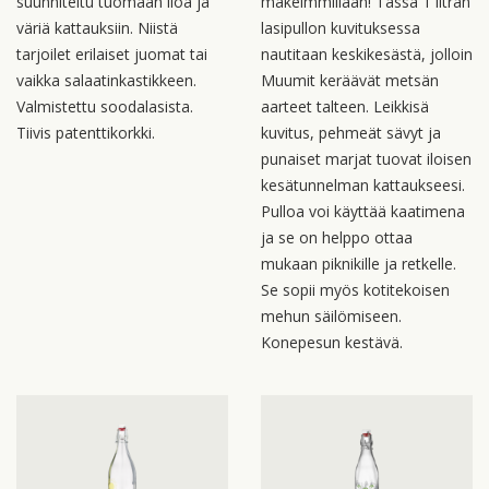
suunniteltu tuomaan iloa ja
makeimmillaan! Tässä 1 litran
väriä kattauksiin. Niistä
lasipullon kuvituksessa
tarjoilet erilaiset juomat tai
nautitaan keskikesästä, jolloin
vaikka salaatinkastikkeen.
Muumit keräävät metsän
Valmistettu soodalasista.
aarteet talteen. Leikkisä
Tiivis patenttikorkki.
kuvitus, pehmeät sävyt ja
punaiset marjat tuovat iloisen
kesätunnelman kattaukseesi.
Pulloa voi käyttää kaatimena
ja se on helppo ottaa
mukaan piknikille ja retkelle.
Se sopii myös kotitekoisen
mehun säilömiseen.
Konepesun kestävä.