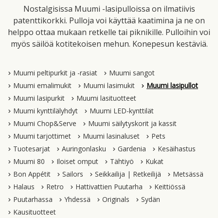
Nostalgisissa Muumi -lasipulloissa on ilmatiivis
patenttikorkki. Pulloja voi käyttää kaatimina ja ne on
helppo ottaa mukaan retkelle tai piknikille. Pulloihin voi
myös säilöä kotitekoisen mehun. Konepesun kestäviä.
Muumi peltipurkit ja -rasiat
Muumi sangot
Muumi emalimukit
Muumi lasimukit
Muumi lasipullot
Muumi lasipurkit
Muumi lasituotteet
Muumi kynttilälyhdyt
Muumi LED-kynttilät
Muumi Chop&Serve
Muumi säilytyskorit ja kassit
Muumi tarjottimet
Muumi lasinaluset
Pets
Tuotesarjat
Auringonlasku
Gardenia
Kesäihastus
Muumi 80
Iloiset omput
Tähtiyö
Kukat
Bon Appétit
Sailors
Seikkailija | Retkeilijä
Metsässä
Halaus
Retro
Hattivattien Puutarha
Keittiössä
Puutarhassa
Yhdessä
Originals
Sydän
Kausituotteet