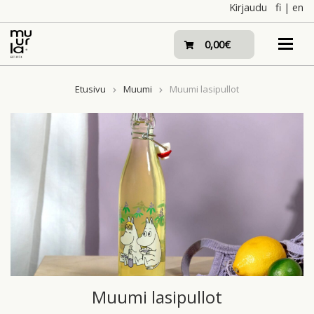
Skip
Kirjaudu
fi
|
en
to
content
0,00€
Etusivu
Muumi
Muumi lasipullot
Muumi lasipullot