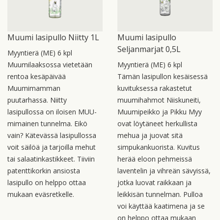
Muumi lasipullo Niitty 1L
Muumi lasipullo
Seljanmarjat 0,5L
Myyntierä (ME) 6 kpl
Muumilaaksossa vietetään
Myyntierä (ME) 6 kpl
rentoa kesäpäivää
Tämän lasipullon kesäisessä
Muumimamman
kuvituksessa rakastetut
puutarhassa. Niitty
muumihahmot Niiskuneiti,
lasipullossa on iloisen MUU-
Muumipeikko ja Pikku Myy
mimainen tunnelma. Eikö
ovat löytäneet herkullista
vain? Kätevässä lasipullossa
mehua ja juovat sitä
voit säilöä ja tarjoilla mehut
simpukankuorista. Kuvitus
tai salaatinkastikkeet. Tiiviin
herää eloon pehmeissä
patenttikorkin ansiosta
laventelin ja vihreän sävyissä,
lasipullo on helppo ottaa
jotka luovat raikkaan ja
mukaan eväsretkelle.
leikkisän tunnelman. Pulloa
voi käyttää kaatimena ja se
on helppo ottaa mukaan