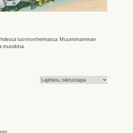
ikaa yhdessä luonnonhelmassa. Muumimamman
 musiikkia.
inen