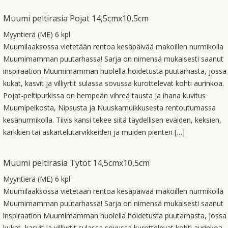
Muumi peltirasia Pojat 14,5cmx10,5cm
Myyntierä (ME) 6 kpl
Muumilaaksossa vietetään rentoa kesäpäivää makoillen nurmikolla
Muumimamman puutarhassa! Sarja on nimensä mukaisesti saanut
inspiraation Muumimamman huolella hoidetusta puutarhasta, jossa
kukat, kasvit ja villiyrtit sulassa sovussa kurottelevat kohti aurinkoa.
Pojat-peltipurkissa on hempeän vihreä tausta ja ihana kuvitus
Muumipeikosta, Nipsusta ja Nuuskamuikkusesta rentoutumassa
kesänurmikolla. Tiivis kansi tekee siitä täydellisen eväiden, keksien,
karkkien tai askartelutarvikkeiden ja muiden pienten […]
Muumi peltirasia Tytöt 14,5cmx10,5cm
Myyntierä (ME) 6 kpl
Muumilaaksossa vietetään rentoa kesäpäivää makoillen nurmikolla
Muumimamman puutarhassa! Sarja on nimensä mukaisesti saanut
inspiraation Muumimamman huolella hoidetusta puutarhasta, jossa
kukat, kasvit ja villiyrtit sulassa sovussa kurottelevat kohti aurinkoa.