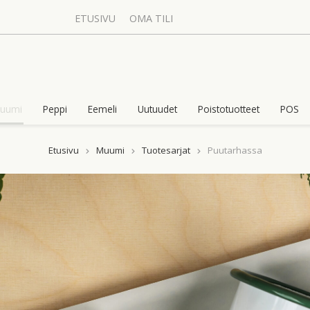
ETUSIVU
OMA TILI
uumi
Peppi
Eemeli
Uutuudet
Poistotuotteet
POS
Etusivu
Muumi
Tuotesarjat
Puutarhassa