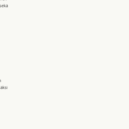
 sekä
n
säksi