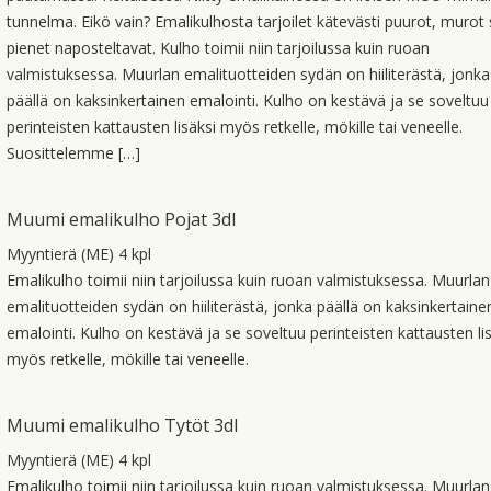
tunnelma. Eikö vain? Emalikulhosta tarjoilet kätevästi puurot, murot
pienet naposteltavat. Kulho toimii niin tarjoilussa kuin ruoan
valmistuksessa. Muurlan emalituotteiden sydän on hiiliterästä, jonka
päällä on kaksinkertainen emalointi. Kulho on kestävä ja se soveltuu
perinteisten kattausten lisäksi myös retkelle, mökille tai veneelle.
Suosittelemme […]
Muumi emalikulho Pojat 3dl
Myyntierä (ME) 4 kpl
Emalikulho toimii niin tarjoilussa kuin ruoan valmistuksessa. Muurlan
emalituotteiden sydän on hiiliterästä, jonka päällä on kaksinkertaine
emalointi. Kulho on kestävä ja se soveltuu perinteisten kattausten li
myös retkelle, mökille tai veneelle.
Muumi emalikulho Tytöt 3dl
Myyntierä (ME) 4 kpl
Emalikulho toimii niin tarjoilussa kuin ruoan valmistuksessa. Muurlan