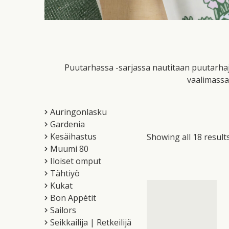
Puutarhassa -sarjassa nautitaan puutarha
vaalimassa
Auringonlasku
Gardenia
Kesäihastus
Showing all 18 result
Muumi 80
Iloiset omput
Tähtiyö
Kukat
Bon Appétit
Sailors
Seikkailija | Retkeilijä