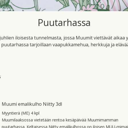
Puutarhassa
juhlien iloisesta tunnelmasta, jossa Muumit viettävät a
 puutarhassa tarjoillaan vaapukkamehua, herkkuja ja elävää
s
Muumi emalikulho Niitty 3dl
Myyntierä (ME) 4 kpl
Muumilaaksossa vietetään rentoa kesäpäivää Muumimamman
puutarhassa. Keltaisessa Niitty emalikulhossa on iloisen MUU-mima