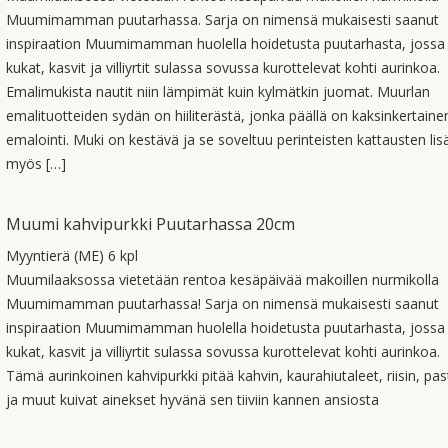
Muumimamman puutarhassa. Sarja on nimensä mukaisesti saanut
inspiraation Muumimamman huolella hoidetusta puutarhasta, jossa
kukat, kasvit ja villiyrtit sulassa sovussa kurottelevat kohti aurinkoa.
Emalimukista nautit niin lämpimät kuin kylmätkin juomat. Muurlan
emalituotteiden sydän on hiiliterästä, jonka päällä on kaksinkertaine
emalointi. Muki on kestävä ja se soveltuu perinteisten kattausten lis
myös […]
Muumi kahvipurkki Puutarhassa 20cm
Myyntierä (ME) 6 kpl
Muumilaaksossa vietetään rentoa kesäpäivää makoillen nurmikolla
Muumimamman puutarhassa! Sarja on nimensä mukaisesti saanut
inspiraation Muumimamman huolella hoidetusta puutarhasta, jossa
kukat, kasvit ja villiyrtit sulassa sovussa kurottelevat kohti aurinkoa.
Tämä aurinkoinen kahvipurkki pitää kahvin, kaurahiutaleet, riisin, pa
ja muut kuivat ainekset hyvänä sen tiiviin kannen ansiosta