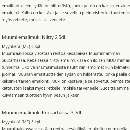
emalituotteiden sydän on hiiliterästä, jonka päällä on kaksinkertaine
emalointi. Kulho on kestävä ja se soveltuu perinteisten kattausten li
myös retkelle, mökille tai veneelle.
Muumi emalimuki Niitty 2,5dl
Myyntierä (ME) 6 kpl
Muumilaaksossa vietetään rentoa kesäpäivää Muumimamman
puutarhassa. Keltaisessa Niitty emalimukissa on iloisen MUU-mimai
tunnelma. Eikö vain? Emalimukista nautit niin lämpimät kuin kylmätki
juomat. Muurlan emalituotteiden sydän on hiiliterästä, jonka päällä 
kaksinkertainen emalointi. Muki on kestävä ja se soveltuu perinteist
kattausten lisäksi myös retkelle, mökille tai veneelle. Suosittelemme
kuivaamaan tuotteen hyvin pesun jälkeen.
Muumi emalimuki Puutarhassa 3,7dl
Myyntierä (ME) 6 kpl
Muumilaaksossa vietetään rentoa kesäpäivää makoillen nurmikolla