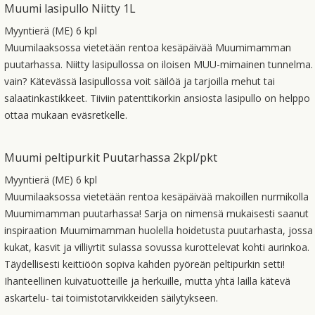
Muumi lasipullo Niitty 1L
Myyntierä (ME) 6 kpl
Muumilaaksossa vietetään rentoa kesäpäivää Muumimamman
puutarhassa. Niitty lasipullossa on iloisen MUU-mimainen tunnelma.
vain? Kätevässä lasipullossa voit säilöä ja tarjoilla mehut tai
salaatinkastikkeet. Tiiviin patenttikorkin ansiosta lasipullo on helppo
ottaa mukaan eväsretkelle.
Muumi peltipurkit Puutarhassa 2kpl/pkt
Myyntierä (ME) 6 kpl
Muumilaaksossa vietetään rentoa kesäpäivää makoillen nurmikolla
Muumimamman puutarhassa! Sarja on nimensä mukaisesti saanut
inspiraation Muumimamman huolella hoidetusta puutarhasta, jossa
kukat, kasvit ja villiyrtit sulassa sovussa kurottelevat kohti aurinkoa.
Täydellisesti keittiöön sopiva kahden pyöreän peltipurkin setti!
Ihanteellinen kuivatuotteille ja herkuille, mutta yhtä lailla kätevä
askartelu- tai toimistotarvikkeiden säilytykseen.