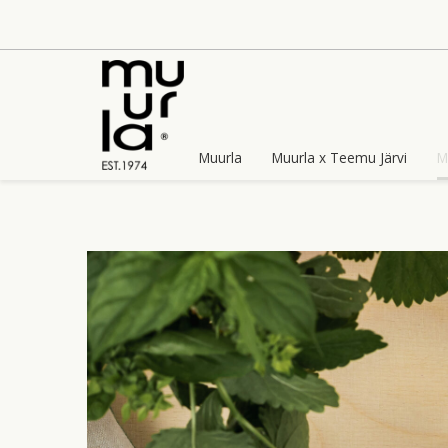
Skip
to
content
Muurla
Muurla x Teemu Järvi
M