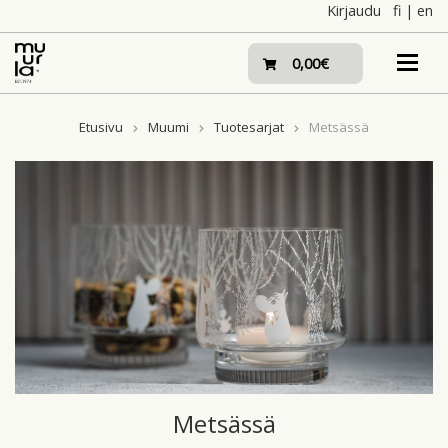
Skip
Kirjaudu
fi
|
en
to
content
0,00€
Etusivu
Muumi
Tuotesarjat
Metsässä
Metsässä