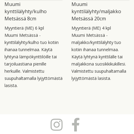
Muumi
Muumi
kynttilälyhty/kulho
kynttilälyhty/maljakko
Metsässä 8cm
Metsässä 20cm
Myyntierä (ME) 6 kpl
Myyntierä (ME) 4 kpl
Muumi Metsässä -
Muumi Metsässä -
kynttilälyhty/kulho tuo kotiin
maljakko/kynttilälyhty tuo
ihanaa tunnelmaa. Käytä
kotiin ihanaa tunnelmaa.
lyhtynä lämpökynttilöille tai
Käytä lyhtynä kynttilälle tai
tarjoiluastiana pienille
maljakkona suosikkikukillesi.
herkuille. Valmistettu
Valmistettu suupuhaltamalla
suupuhaltamalla lyijyttömästä
lyijyttömästä lasista.
lasista.