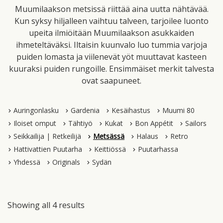
Muumilaakson metsissä riittää aina uutta nähtävää.
Kun syksy hiljalleen vaihtuu talveen, tarjoilee luonto
upeita ilmiöitään Muumilaakson asukkaiden
ihmeteltäväksi. Iltaisin kuunvalo luo tummia varjoja
puiden lomasta ja viilenevät yöt muuttavat kasteen
kuuraksi puiden rungoille. Ensimmäiset merkit talvesta
ovat saapuneet.
Auringonlasku
Gardenia
Kesäihastus
Muumi 80
Iloiset omput
Tähtiyö
Kukat
Bon Appétit
Sailors
Seikkailija | Retkeilijä
Metsässä
Halaus
Retro
Hattivattien Puutarha
Keittiössä
Puutarhassa
Yhdessä
Originals
Sydän
Showing all 4 results