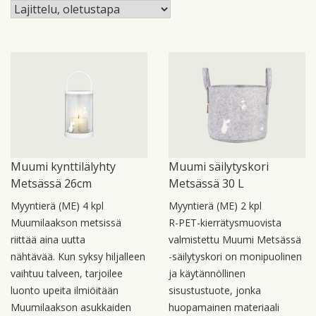
Muumi kynttilälyhty
Muumi säilytyskori
Metsässä 26cm
Metsässä 30 L
Myyntierä (ME) 4 kpl
Myyntierä (ME) 2 kpl
Muumilaakson metsissä
R-PET-kierrätysmuovista
riittää aina uutta
valmistettu Muumi Metsässä
nähtävää. Kun syksy hiljalleen
-säilytyskori on monipuolinen
vaihtuu talveen, tarjoilee
ja käytännöllinen
luonto upeita ilmiöitään
sisustustuote, jonka
Muumilaakson asukkaiden
huopamainen materiaali