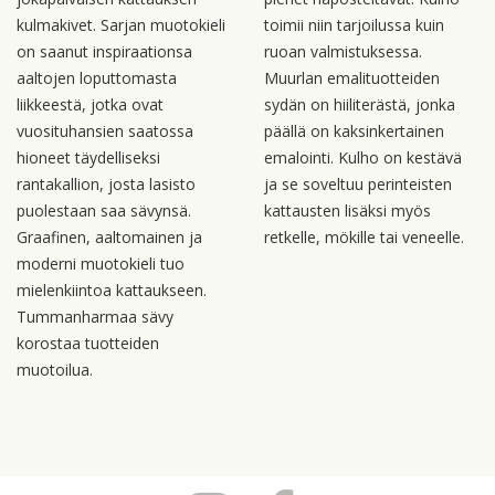
kulmakivet. Sarjan muotokieli
toimii niin tarjoilussa kuin
on saanut inspiraationsa
ruoan valmistuksessa.
aaltojen loputtomasta
Muurlan emalituotteiden
liikkeestä, jotka ovat
sydän on hiiliterästä, jonka
vuosituhansien saatossa
päällä on kaksinkertainen
hioneet täydelliseksi
emalointi. Kulho on kestävä
rantakallion, josta lasisto
ja se soveltuu perinteisten
puolestaan saa sävynsä.
kattausten lisäksi myös
Graafinen, aaltomainen ja
retkelle, mökille tai veneelle.
moderni muotokieli tuo
mielenkiintoa kattaukseen.
Tummanharmaa sävy
korostaa tuotteiden
muotoilua.