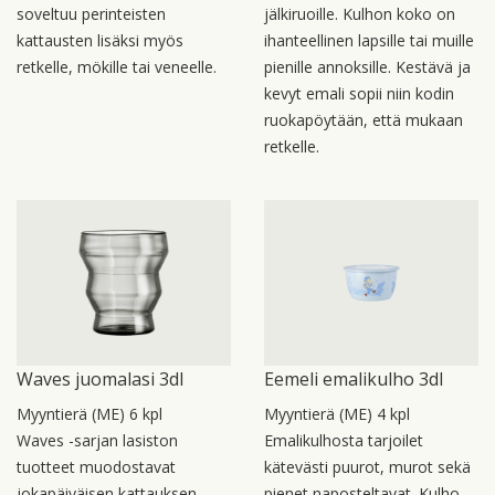
soveltuu perinteisten
jälkiruoille. Kulhon koko on
kattausten lisäksi myös
ihanteellinen lapsille tai muille
retkelle, mökille tai veneelle.
pienille annoksille. Kestävä ja
kevyt emali sopii niin kodin
ruokapöytään, että mukaan
retkelle.
Waves juomalasi 3dl
Eemeli emalikulho 3dl
Myyntierä (ME) 6 kpl
Myyntierä (ME) 4 kpl
Waves -sarjan lasiston
Emalikulhosta tarjoilet
tuotteet muodostavat
kätevästi puurot, murot sekä
jokapäiväisen kattauksen
pienet naposteltavat. Kulho