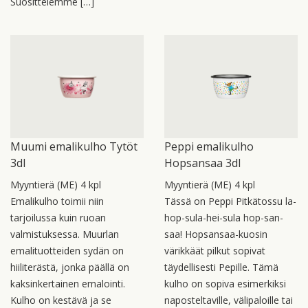
Suosittelemme […]
Muumi emalikulho Tytöt
Peppi emalikulho
3dl
Hopsansaa 3dl
Myyntierä (ME) 4 kpl
Myyntierä (ME) 4 kpl
Emalikulho toimii niin
Tässä on Peppi Pitkätossu la-
tarjoilussa kuin ruoan
hop-sula-hei-sula hop-san-
valmistuksessa. Muurlan
saa! Hopsansaa-kuosin
emalituotteiden sydän on
värikkäät pilkut sopivat
hiiliterästä, jonka päällä on
täydellisesti Pepille. Tämä
kaksinkertainen emalointi.
kulho on sopiva esimerkiksi
Kulho on kestävä ja se
naposteltaville, välipaloille tai