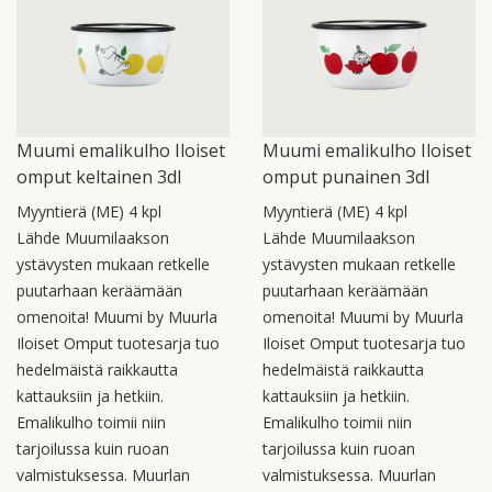
Muumi emalikulho Iloiset
Muumi emalikulho Iloiset
omput keltainen 3dl
omput punainen 3dl
Myyntierä (ME) 4 kpl
Myyntierä (ME) 4 kpl
Lähde Muumilaakson
Lähde Muumilaakson
ystävysten mukaan retkelle
ystävysten mukaan retkelle
puutarhaan keräämään
puutarhaan keräämään
omenoita! Muumi by Muurla
omenoita! Muumi by Muurla
Iloiset Omput tuotesarja tuo
Iloiset Omput tuotesarja tuo
hedelmäistä raikkautta
hedelmäistä raikkautta
kattauksiin ja hetkiin.
kattauksiin ja hetkiin.
Emalikulho toimii niin
Emalikulho toimii niin
tarjoilussa kuin ruoan
tarjoilussa kuin ruoan
valmistuksessa. Muurlan
valmistuksessa. Muurlan