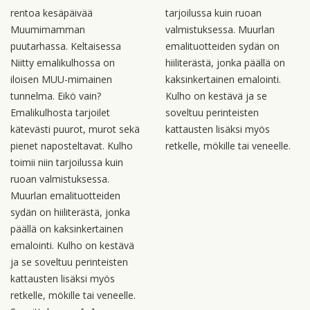
rentoa kesäpäivää
tarjoilussa kuin ruoan
Muumimamman
valmistuksessa. Muurlan
puutarhassa. Keltaisessa
emalituotteiden sydän on
Niitty emalikulhossa on
hiiliterästä, jonka päällä on
iloisen MUU-mimainen
kaksinkertainen emalointi.
tunnelma. Eikö vain?
Kulho on kestävä ja se
Emalikulhosta tarjoilet
soveltuu perinteisten
kätevästi puurot, murot sekä
kattausten lisäksi myös
pienet naposteltavat. Kulho
retkelle, mökille tai veneelle.
toimii niin tarjoilussa kuin
ruoan valmistuksessa.
Muurlan emalituotteiden
sydän on hiiliterästä, jonka
päällä on kaksinkertainen
emalointi. Kulho on kestävä
ja se soveltuu perinteisten
kattausten lisäksi myös
retkelle, mökille tai veneelle.