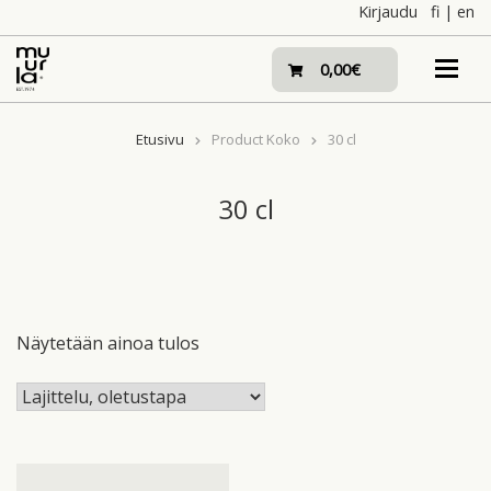
Skip
Kirjaudu
fi
|
en
to
content
0,00€
Etusivu
Product Koko
30 cl
30 cl
Näytetään ainoa tulos