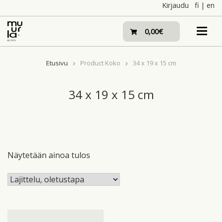
Skip
Kirjaudu
fi
|
en
to
content
0,00€
Etusivu
Product Koko
34 x 19 x 15 cm
34 x 19 x 15 cm
Näytetään ainoa tulos