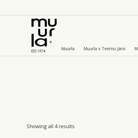
Skip
to
content
Muurla
Muurla x Teemu Järvi
M
Showing all 4 results