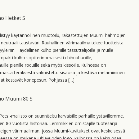
ho Hetket S
distyy käytännöllinen muotoilu, rakastettujen Muumi-hahmojen
neutraali taustaväri. Rauhallinen värimaailma tekee tuotteista
tyyleihin. Täydellinen kulho pienille tassuttelijoille ja muille
mpakti kulho sopii erinomaisesti chihuahuoille,
muille pienille roduille sekä myös kissoille. Kulhossa on
omasta teräksestä valmistettu sisäosa ja kestävä melamiininen
at kestävät konepesun. Pohjassa […]
ho Muumi 80 S
ts -mallisto on suunniteltu karvaisille parhaille ystävillemme,
en 80-vuotista historiaa. Lemmikkien omistajille tuotesarja
 beigen värimaailman, jossa Muumi-kuvitukset ovat keskeisessä
tteessa on mukana juhlavuoden logo. Kulhossa on kaksi osaa.