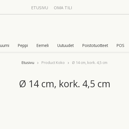
ETUSIVU
OMA TILI
uumi
Peppi
Eemeli
Uutuudet
Poistotuotteet
POS
Etusivu
Product Koko
Ø 14 cm, kork. 4,5 cm
Ø 14 cm, kork. 4,5 cm