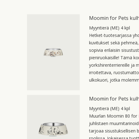
Moomin for Pets kul
Myyntierä (ME) 4 kpl
Hetket-tuotesarjassa yh
kuvitukset sekä pehmeä, 
sopivia erilaisiin sisustus
pieniruokaisille! Tämä ko
yorkshirenterriereille ja 
irroitettava, ruostumatt
ulkokuori, jotka molemm
Moomin for Pets kul
Myyntierä (ME) 4 kpl
Muurlan Moomin 80 for Pe
juhlistaen muumitarinoid
tarjoaa sisustuksellisen
roolissa. Jokaisessa tuo