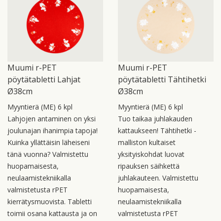
Muumi r-PET
Muumi r-PET
pöytätabletti Lahjat
pöytätabletti Tähtihetki
Ø38cm
Ø38cm
Myyntierä (ME) 6 kpl
Myyntierä (ME) 6 kpl
Lahjojen antaminen on yksi
Tuo taikaa juhlakauden
joulunajan ihanimpia tapoja!
kattaukseen! Tähtihetki -
Kuinka yllättäisin läheiseni
malliston kultaiset
tänä vuonna? Valmistettu
yksityiskohdat luovat
huopamaisesta,
ripauksen säihkettä
neulaamistekniikalla
juhlakauteen. Valmistettu
valmistetusta rPET
huopamaisesta,
kierrätysmuovista. Tabletti
neulaamistekniikalla
toimii osana kattausta ja on
valmistetusta rPET