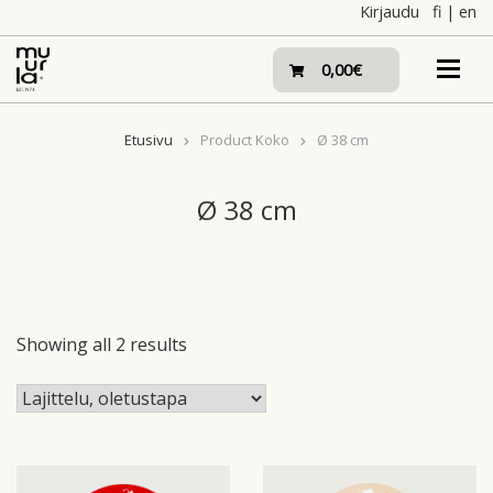
Skip
Kirjaudu
fi
|
en
to
content
0,00€
Etusivu
Product Koko
Ø 38 cm
Ø 38 cm
Showing all 2 results