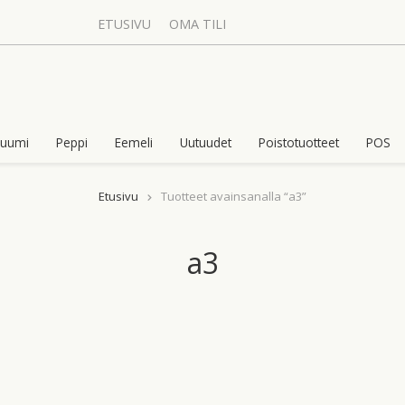
ETUSIVU
OMA TILI
uumi
Peppi
Eemeli
Uutuudet
Poistotuotteet
POS
Etusivu
Tuotteet avainsanalla “a3”
a3