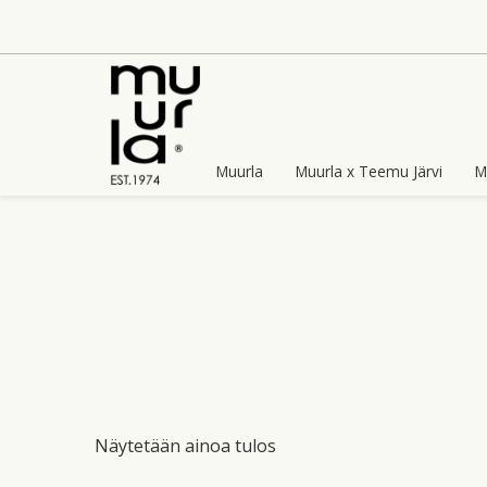
Skip
to
content
Muurla
Muurla x Teemu Järvi
M
Näytetään ainoa tulos