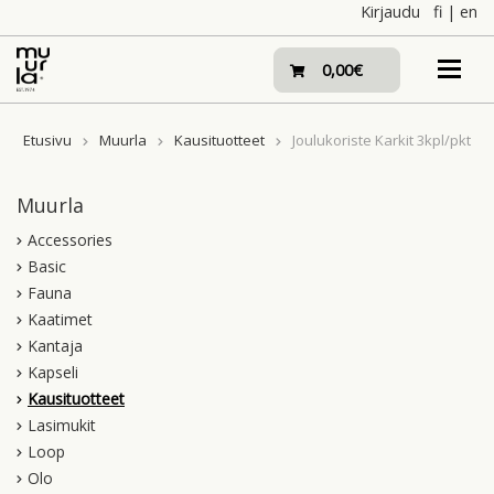
Skip
Kirjaudu
fi
|
en
to
content
0,00€
Etusivu
Muurla
Kausituotteet
Joulukoriste Karkit 3kpl/pkt
Muurla
Accessories
Basic
Fauna
Kaatimet
Kantaja
Kapseli
Kausituotteet
Lasimukit
Loop
Olo