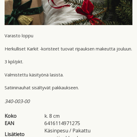
Varasto loppu
Herkulliset Karkit -koristeet tuovat ripauksen makeutta jouluun.
3 kpl/pkt.
Valmistettu käsityönä lasista.
Satiininauhat sisältyvät pakkaukseen.
340-003-00
Koko
k. 8 cm
EAN
6416114971275
Käsinpesu / Pakattu
Lisätieto