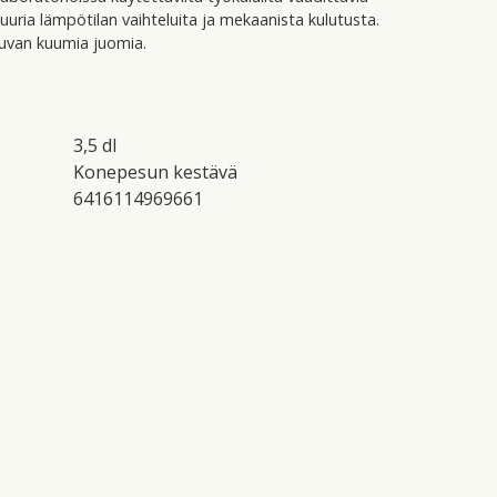
uria lämpötilan vaihteluita ja mekaanista kulutusta.
huvan kuumia juomia.
3,5 dl
Konepesun kestävä
6416114969661