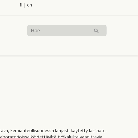
fi
|
en
tävä, kemianteollisuudessa laajasti käytetty lasilaatu.
boratorioissa käytettäviltä työkaluilta vaadittavia