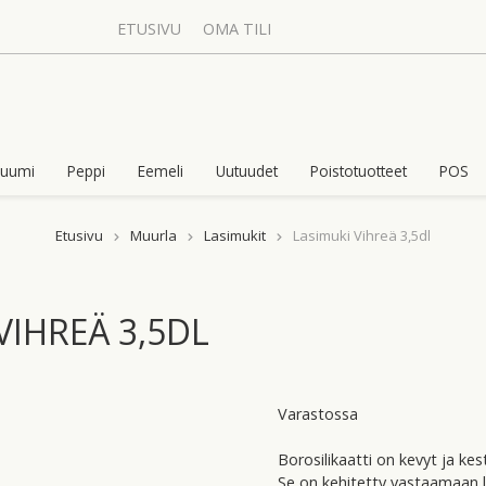
ETUSIVU
OMA TILI
uumi
Peppi
Eemeli
Uutuudet
Poistotuotteet
POS
Etusivu
Muurla
Lasimukit
Lasimuki Vihreä 3,5dl
VIHREÄ 3,5DL
Varastossa
Borosilikaatti on kevyt ja kes
Se on kehitetty vastaamaan la