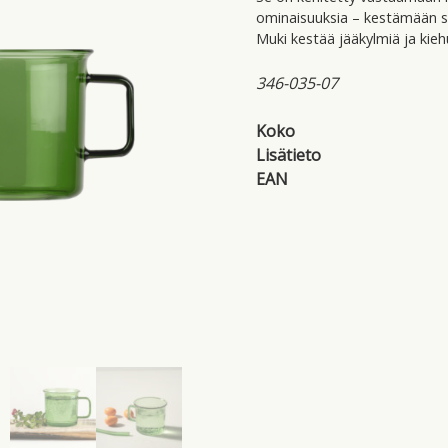
ominaisuuksia – kestämään su
Muki kestää jääkylmiä ja kie
346-035-07
Koko
Lisätieto
EAN