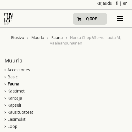
Skip
Kirjaudu
fi
|
en
to
content
0,00€
Etusivu
Muurla
Fauna
Norsu Chop&Serve -lauta M,
vaaleanpunainen
Muurla
Accessories
Basic
Fauna
Kaatimet
Kantaja
Kapseli
Kausituotteet
Lasimukit
Loop