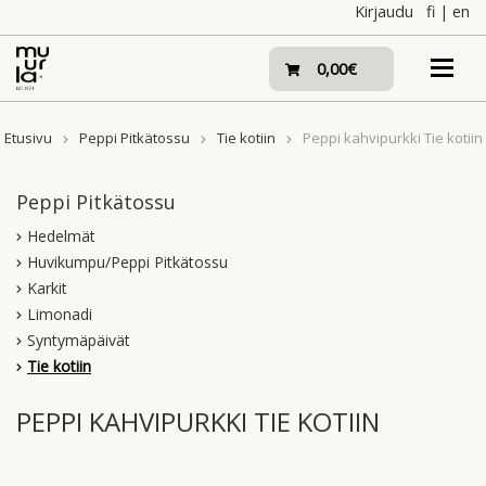
Skip
Kirjaudu
fi
|
en
to
content
0,00€
Etusivu
Peppi Pitkätossu
Tie kotiin
Peppi kahvipurkki Tie kotiin
Peppi Pitkätossu
Hedelmät
Huvikumpu/Peppi Pitkätossu
Karkit
Limonadi
Syntymäpäivät
Tie kotiin
PEPPI KAHVIPURKKI TIE KOTIIN