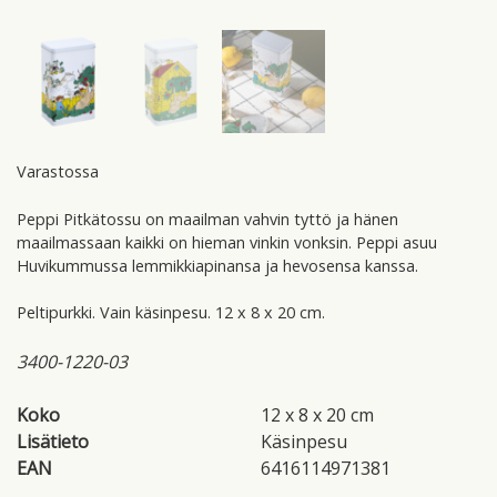
Varastossa
Peppi Pitkätossu on maailman vahvin tyttö ja hänen
maailmassaan kaikki on hieman vinkin vonksin. Peppi asuu
Huvikummussa lemmikkiapinansa ja hevosensa kanssa.
Peltipurkki. Vain käsinpesu. 12 x 8 x 20 cm.
3400-1220-03
Koko
12 x 8 x 20 cm
Lisätieto
Käsinpesu
EAN
6416114971381