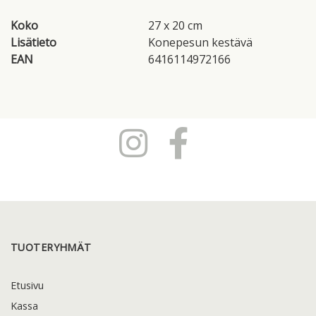
Koko
27 x 20 cm
Lisätieto
Konepesun kestävä
EAN
6416114972166
TUOTERYHMÄT
Etusivu
Kassa