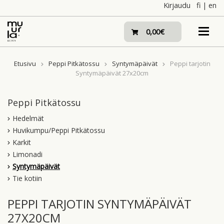
Skip
Kirjaudu
fi
|
en
to
content
0,00€
Etusivu
Peppi Pitkätossu
Syntymäpäivät
Peppi tarjotin
Syntymäpäivät 27x20cm
Peppi Pitkätossu
Hedelmät
Huvikumpu/Peppi Pitkätossu
Karkit
Limonadi
Syntymäpäivät
Tie kotiin
PEPPI TARJOTIN SYNTYMÄPÄIVÄT
27X20CM