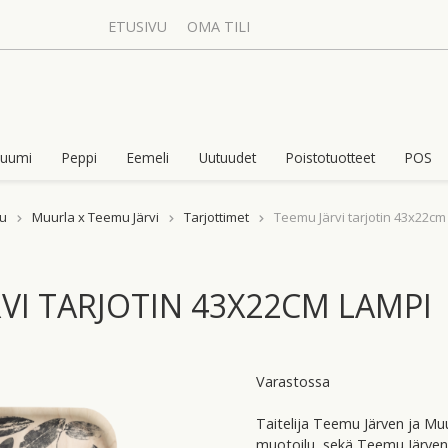
ETUSIVU
OMA TILI
uumi
Peppi
Eemeli
Uutuudet
Poistotuotteet
POS
vu
Muurla x Teemu Järvi
Tarjottimet
Teemu Järvi tarjotin 43x22cm
VI TARJOTIN 43X22CM LAMPI
Varastossa
Taitelija Teemu Järven ja Mu
muotoilu, sekä Teemu Järven 