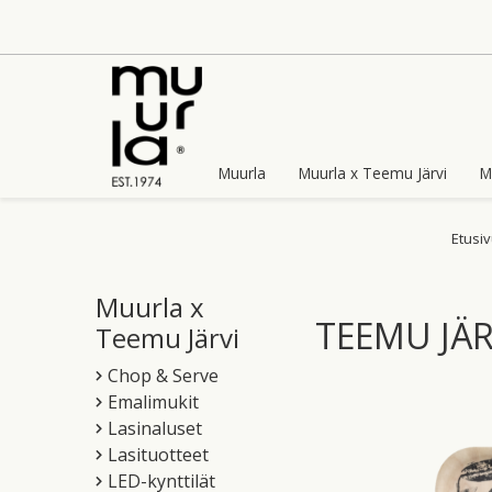
Skip
to
content
Muurla
Muurla x Teemu Järvi
M
Etusi
Muurla x
TEEMU JÄR
Teemu Järvi
Chop & Serve
Emalimukit
Lasinaluset
Lasituotteet
LED-kynttilät