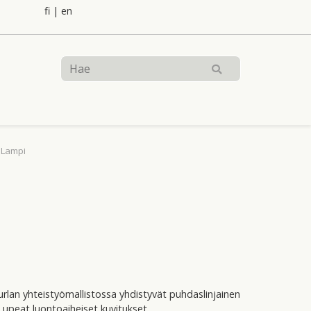
fi
|
en
 Lampi
urlan yhteistyömallistossa yhdistyvät puhdaslinjainen
upeat luontoaiheiset kuvitukset.