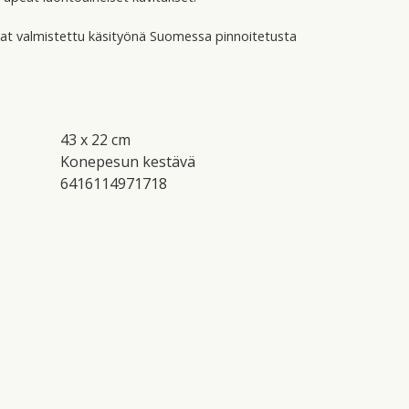
vat valmistettu käsityönä Suomessa pinnoitetusta
43 x 22 cm
Konepesun kestävä
6416114971718