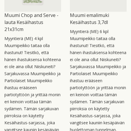
Muumi Chop and Serve -
Muumi emalimuki
lauta Kesäihastus
Kesäihastus 3,7dl
21x31cm
Myyntierä (ME) 6 kpl
Myyntierä (ME) 4 kpl
Muumipeikko taitaa olla
Muumipeikko taitaa olla
ihastunut! Tiesitkö, että
ihastunut! Tiesitkö, että
hänen ihastuksensa kohteena
hänen ihastuksensa kohteena
ei ole aina ollut Niiskuneiti?
ei ole aina ollut Niiskuneiti?
Sarjakuvassa Muumipeikko ja
Sarjakuvassa Muumipeikko ja
Partiolaiset Muumipeikko
Partiolaiset Muumipeikko
ihastuu erääseen
ihastuu erääseen
partiotyttöön ja yrittää monin
partiotyttöön ja yrittää monin
eri keinoin voittaa tämän
eri keinoin voittaa tämän
sydämen. Tämän sarjakuvan
sydämen. Tämän sarjakuvan
piirroksia on käytetty
piirroksia on käytetty
Kesäihastus-sarjassa, joka
Kesäihastus-sarjassa, joka
vangitsee kauniin kesäpäivän
vangitsee kauniin kesäpäivän
huolettoman tunnelman,