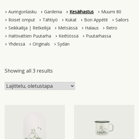
Auringonlasku
Gardenia
Kesäihastus
Muumi 80
Iloiset omput
Tähtiyö
Kukat
Bon Appétit
Sailors
Seikkailija | Retkeilijä
Metsässä
Halaus
Retro
Hattivattien Puutarha
Keittiössä
Puutarhassa
Yhdessä
Originals
Sydän
Showing all 3 results