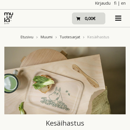
Skip
Kirjaudu
fi
|
en
to
content
0,00€
Etusivu
Muumi
Tuotesarjat
Kesäihastus
Kesäihastus