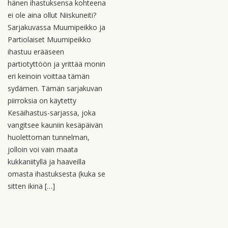
hänen ihastuksensa kohteena
ei ole aina ollut Niiskuneiti?
Sarjakuvassa Muumipeikko ja
Partiolaiset Muumipeikko
ihastuu erääseen
partiotyttöön ja yrittää monin
eri keinoin voittaa tämän
sydämen. Tämän sarjakuvan
piirroksia on käytetty
Kesäihastus-sarjassa, joka
vangitsee kauniin kesäpäivän
huolettoman tunnelman,
jolloin voi vain maata
kukkaniityllä ja haaveilla
omasta ihastuksesta (kuka se
sitten ikinä […]