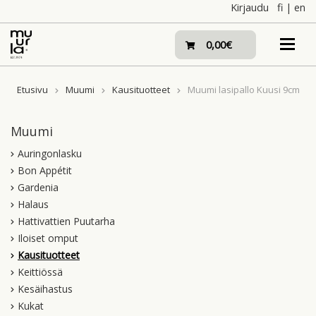
Skip
Kirjaudu
fi
|
en
to
content
0,00€
Etusivu
Muumi
Kausituotteet
Muumi lasipallo Kuusi 9cm
Muumi
Auringonlasku
Bon Appétit
Gardenia
Halaus
Hattivattien Puutarha
Iloiset omput
Kausituotteet
Keittiössä
Kesäihastus
Kukat