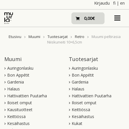
Skip
Kirjaudu
fi
|
en
to
content
0,00€
Etusivu
Muumi
Tuotesarjat
Retro
Muumi peltirasia
Niiskuneiti 10×6,5cm
Muumi
Tuotesarjat
Auringonlasku
Auringonlasku
Bon Appétit
Bon Appétit
Gardenia
Gardenia
Halaus
Halaus
Hattivattien Puutarha
Hattivattien Puutarha
Iloiset omput
Iloiset omput
Kausituotteet
Keittiössä
Keittiössä
Kesäihastus
Kesäihastus
Kukat