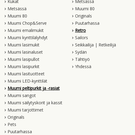
Kukat
Metsässä
Metsässä
Muumi 80
Muumi 80
Originals
Muumi Chop&Serve
Puutarhassa
Muumi emalimukit
Retro
Muumi kynttilälyhdyt
Sailors
Muumi lasimukit
Seikkailija | Retkeilijä
Muumi lasinaluset
Sydän
Muumi lasipullot
Tähtiyö
Muumi lasipurkit
Yhdessä
Muumi lasituotteet
Muumi LED-kynttilät
Muumi peltipurkit ja -rasiat
Muumi sangot
Muumi säilytyskorit ja kassit
Muumi tarjottimet
Originals
Pets
Puutarhassa