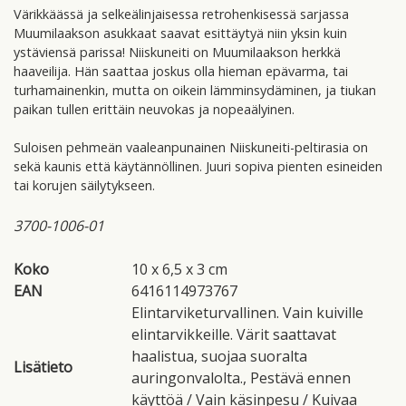
Värikkäässä ja selkeälinjaisessa retrohenkisessä sarjassa
Muumilaakson asukkaat saavat esittäytyä niin yksin kuin
ystäviensä parissa! Niiskuneiti on Muumilaakson herkkä
haaveilija. Hän saattaa joskus olla hieman epävarma, tai
turhamainenkin, mutta on oikein lämminsydäminen, ja tiukan
paikan tullen erittäin neuvokas ja nopeaälyinen.
Suloisen pehmeän vaaleanpunainen Niiskuneiti-peltirasia on
sekä kaunis että käytännöllinen. Juuri sopiva pienten esineiden
tai korujen säilytykseen.
3700-1006-01
Koko
10 x 6,5 x 3 cm
EAN
6416114973767
Elintarviketurvallinen. Vain kuiville
elintarvikkeille. Värit saattavat
haalistua, suojaa suoralta
Lisätieto
auringonvalolta.
,
Pestävä ennen
käyttöä / Vain käsinpesu / Kuivaa