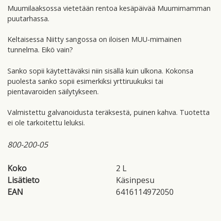
Muumilaaksossa vietetään rentoa kesäpäivää Muumimamman
puutarhassa.
Keltaisessa Niitty sangossa on iloisen MUU-mimainen
tunnelma. Eikö vain?
Sanko sopii käytettäväksi niin sisällä kuin ulkona. Kokonsa
puolesta sanko sopii esimerkiksi yrttiruukuksi tai
pientavaroiden säilytykseen.
Valmistettu galvanoidusta teräksestä, puinen kahva. Tuotetta
ei ole tarkoitettu leluksi.
800-200-05
Koko
2 L
Lisätieto
Käsinpesu
EAN
6416114972050