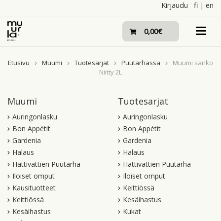
Skip
Kirjaudu
fi
|
en
to
content
0,00€
Etusivu
Muumi
Tuotesarjat
Puutarhassa
Muumi sanko
Niitty 2L
Muumi
Tuotesarjat
Auringonlasku
Auringonlasku
Bon Appétit
Bon Appétit
Gardenia
Gardenia
Halaus
Halaus
Hattivattien Puutarha
Hattivattien Puutarha
Iloiset omput
Iloiset omput
Kausituotteet
Keittiössä
Keittiössä
Kesäihastus
Kesäihastus
Kukat