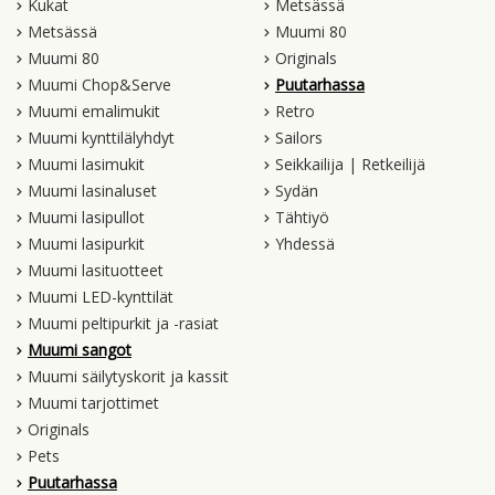
Kukat
Metsässä
Metsässä
Muumi 80
Muumi 80
Originals
Muumi Chop&Serve
Puutarhassa
Muumi emalimukit
Retro
Muumi kynttilälyhdyt
Sailors
Muumi lasimukit
Seikkailija | Retkeilijä
Muumi lasinaluset
Sydän
Muumi lasipullot
Tähtiyö
Muumi lasipurkit
Yhdessä
Muumi lasituotteet
Muumi LED-kynttilät
Muumi peltipurkit ja -rasiat
Muumi sangot
Muumi säilytyskorit ja kassit
Muumi tarjottimet
Originals
Pets
Puutarhassa