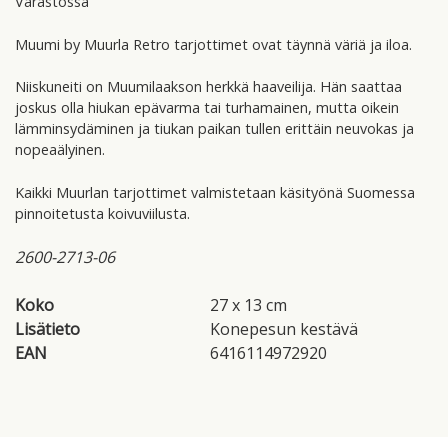
Varastossa
Muumi by Muurla Retro tarjottimet ovat täynnä väriä ja iloa.
Niiskuneiti on Muumilaakson herkkä haaveilija. Hän saattaa
joskus olla hiukan epävarma tai turhamainen, mutta oikein
lämminsydäminen ja tiukan paikan tullen erittäin neuvokas ja
nopeaälyinen.
Kaikki Muurlan tarjottimet valmistetaan käsityönä Suomessa
pinnoitetusta koivuviilusta.
2600-2713-06
Koko
27 x 13 cm
Lisätieto
Konepesun kestävä
EAN
6416114972920