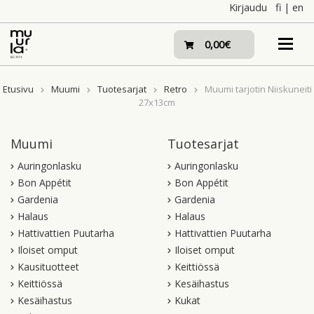
Skip
Kirjaudu
fi
|
en
to
content
0,00€
Etusivu
Muumi
Tuotesarjat
Retro
Muumi tarjotin Niiskuneiti
27x13cm
Muumi
Tuotesarjat
Auringonlasku
Auringonlasku
Bon Appétit
Bon Appétit
Gardenia
Gardenia
Halaus
Halaus
Hattivattien Puutarha
Hattivattien Puutarha
Iloiset omput
Iloiset omput
Kausituotteet
Keittiössä
Keittiössä
Kesäihastus
Kesäihastus
Kukat