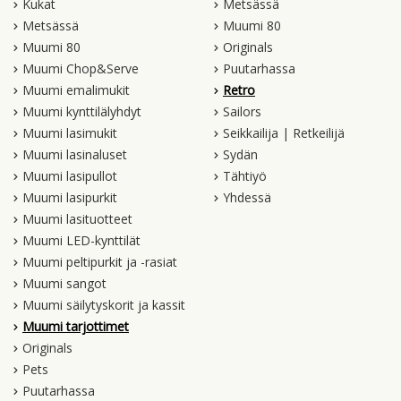
Kukat
Metsässä
Metsässä
Muumi 80
Muumi 80
Originals
Muumi Chop&Serve
Puutarhassa
Muumi emalimukit
Retro
Muumi kynttilälyhdyt
Sailors
Muumi lasimukit
Seikkailija | Retkeilijä
Muumi lasinaluset
Sydän
Muumi lasipullot
Tähtiyö
Muumi lasipurkit
Yhdessä
Muumi lasituotteet
Muumi LED-kynttilät
Muumi peltipurkit ja -rasiat
Muumi sangot
Muumi säilytyskorit ja kassit
Muumi tarjottimet
Originals
Pets
Puutarhassa