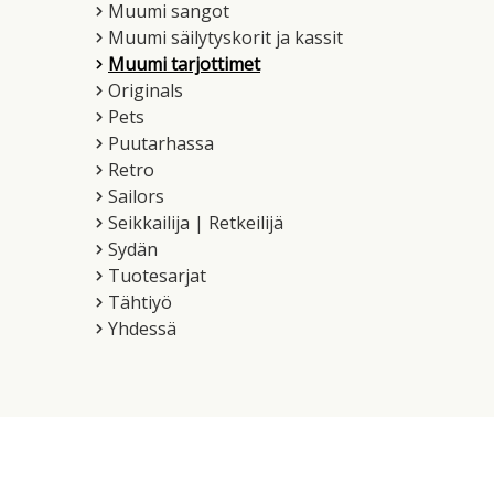
Muumi sangot
Muumi säilytyskorit ja kassit
Muumi tarjottimet
Originals
Pets
Puutarhassa
Retro
Sailors
Seikkailija | Retkeilijä
Sydän
Tuotesarjat
Tähtiyö
Yhdessä