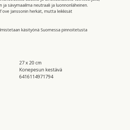
n ja sävymaailma neutraali ja luonnonläheinen.
ove Janssonin herkät, mutta leikkisät
almistetaan käsityönä Suomessa pinnoitetusta
27 x 20 cm
Konepesun kestävä
6416114971794