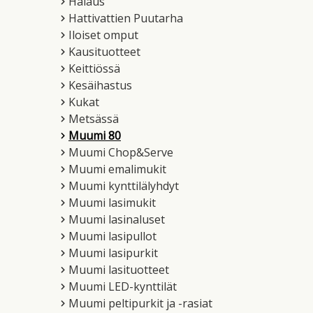
Halaus
Hattivattien Puutarha
Iloiset omput
Kausituotteet
Keittiössä
Kesäihastus
Kukat
Metsässä
Muumi 80
Muumi Chop&Serve
Muumi emalimukit
Muumi kynttilälyhdyt
Muumi lasimukit
Muumi lasinaluset
Muumi lasipullot
Muumi lasipurkit
Muumi lasituotteet
Muumi LED-kynttilät
Muumi peltipurkit ja -rasiat