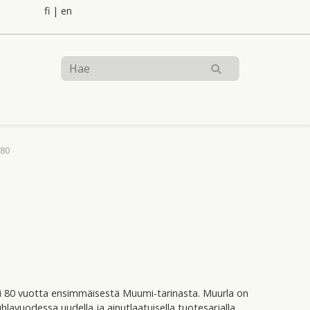
fi
|
en
 80
i 80 vuotta ensimmäisestä Muumi-tarinasta. Muurla on
avuodessa uudella ja ainutlaatuisella tuotesarjalla,