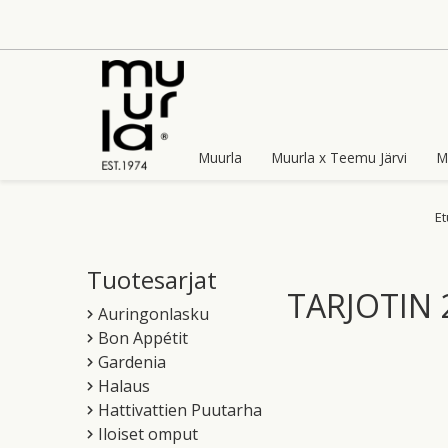
Skip
to
content
Muurla
Muurla x Teemu Järvi
M
Et
Tuotesarjat
TARJOTIN
Auringonlasku
Bon Appétit
Gardenia
Halaus
Hattivattien Puutarha
Iloiset omput