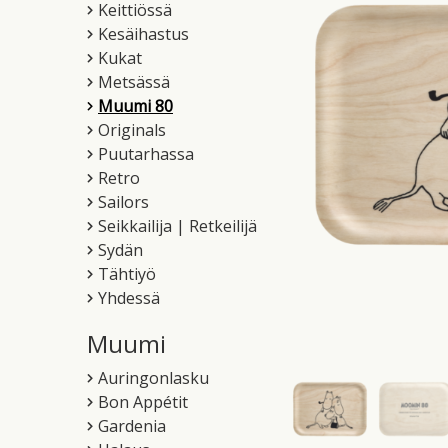
Keittiössä
Kesäihastus
Kukat
Metsässä
Muumi 80
Originals
Puutarhassa
Retro
Sailors
Seikkailija | Retkeilijä
Sydän
Tähtiyö
Yhdessä
Muumi
Auringonlasku
Bon Appétit
Gardenia