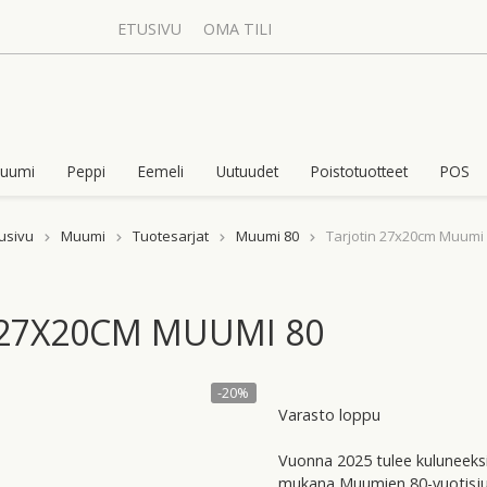
ETUSIVU
OMA TILI
uumi
Peppi
Eemeli
Uutuudet
Poistotuotteet
POS
usivu
Muumi
Tuotesarjat
Muumi 80
Tarjotin 27x20cm Muumi
 27X20CM MUUMI 80
-20%
Varasto loppu
Vuonna 2025 tulee kuluneeks
mukana Muumien 80-vuotisjuhl