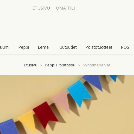
ETUSIVU
OMA TILI
uumi
Peppi
Eemeli
Uutuudet
Poistotuotteet
POS
Etusivu
Peppi Pitkätossu
Syntymäpäivät