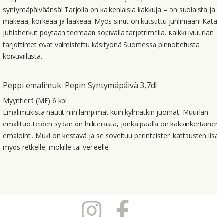
syntymäpäiväänsä! Tarjolla on kaikenlaisia kakkuja – on suolaista ja
makeaa, korkeaa ja laakeaa. Myös sinut on kutsuttu juhlimaan! Kata
juhlaherkut pöytään teemaan sopivalla tarjottimella. Kaikki Muurlan
tarjottimet ovat valmistettu käsityönä Suomessa pinnoitetusta
koivuviilusta.
Peppi emalimuki Pepin Syntymäpäivä 3,7dl
Myyntierä (ME) 6 kpl
Emalimukista nautit niin lämpimät kuin kylmätkin juomat. Muurlan
emalituotteiden sydän on hiiliterästä, jonka päällä on kaksinkertaine
emalointi. Muki on kestävä ja se soveltuu perinteisten kattausten lis
myös retkelle, mökille tai veneelle.