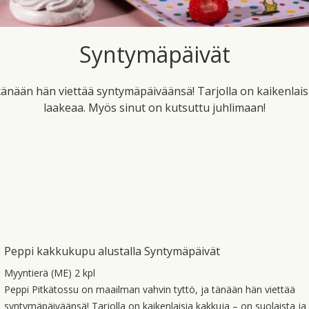
Syntymäpäivät
tänään hän viettää syntymäpäiväänsä! Tarjolla on kaikenlais
laakeaa. Myös sinut on kutsuttu juhlimaan!
Peppi kakkukupu alustalla Syntymäpäivät
Myyntierä (ME) 2 kpl
Peppi Pitkätossu on maailman vahvin tyttö, ja tänään hän viettää
syntymäpäiväänsä! Tarjolla on kaikenlaisia kakkuja – on suolaista ja