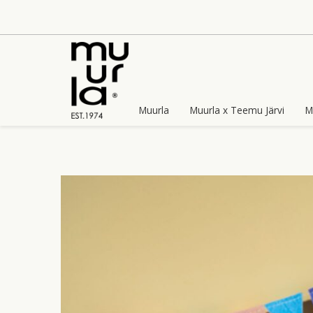
Skip
to
content
Muurla
Muurla x Teemu Järvi
M