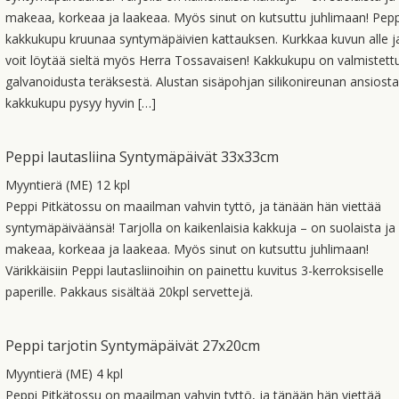
makeaa, korkeaa ja laakeaa. Myös sinut on kutsuttu juhlimaan! Pepp
kakkukupu kruunaa syntymäpäivien kattauksen. Kurkkaa kuvun alle j
voit löytää sieltä myös Herra Tossavaisen! Kakkukupu on valmistett
galvanoidusta teräksestä. Alustan sisäpohjan silikonireunan ansiosta
kakkukupu pysyy hyvin […]
Peppi lautasliina Syntymäpäivät 33x33cm
Myyntierä (ME) 12 kpl
Peppi Pitkätossu on maailman vahvin tyttö, ja tänään hän viettää
syntymäpäiväänsä! Tarjolla on kaikenlaisia kakkuja – on suolaista ja
makeaa, korkeaa ja laakeaa. Myös sinut on kutsuttu juhlimaan!
Värikkäisiin Peppi lautasliinoihin on painettu kuvitus 3-kerroksiselle
paperille. Pakkaus sisältää 20kpl servettejä.
Peppi tarjotin Syntymäpäivät 27x20cm
Myyntierä (ME) 4 kpl
Peppi Pitkätossu on maailman vahvin tyttö, ja tänään hän viettää